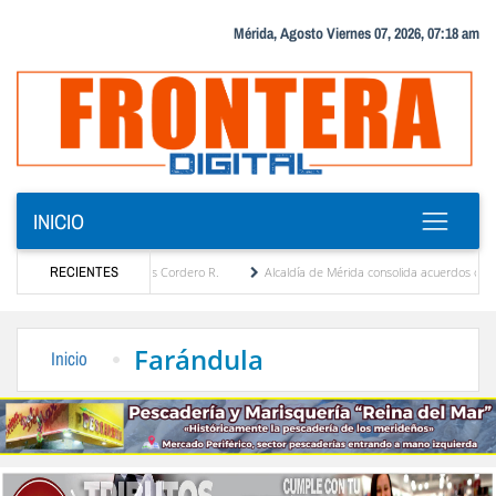
Mérida, Agosto Viernes 07, 2026, 07:18 am
INICIO
r María Eugenia Febres Cordero R.
RECIENTES
Alcaldía de Mérida consolida acuerdos con adjudic
de la Plaza Bolívar tras daños por lluvias
Gobierno de Trump considera como “una op
Farándula
Inicio