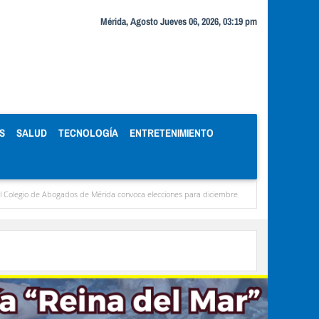
Mérida, Agosto Jueves 06, 2026, 03:19 pm
S
SALUD
TECNOLOGÍA
ENTRETENIMIENTO
s de Mérida convoca elecciones para diciembre
Miranda concentra casi el 77 % de los