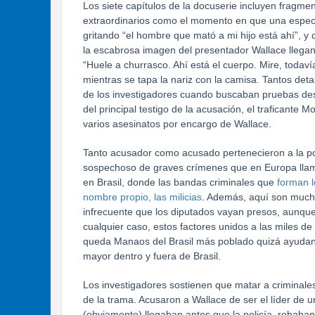
Los siete capítulos de la docuserie incluyen fragm
extraordinarios como el momento en que una especta
gritando “el hombre que mató a mi hijo está ahí”, 
la escabrosa imagen del presentador Wallace lleg
“Huele a churrasco. Ahí está el cuerpo. Mire, todav
mientras se tapa la nariz con la camisa. Tantos det
de los investigadores cuando buscaban pruebas des
del principal testigo de la acusación, el traficante
varios asesinatos por encargo de Wallace.
Tanto acusador como acusado pertenecieron a la poli
sospechoso de graves crímenes que en Europa llama
en Brasil, donde las bandas criminales que
forman l
nombre propio, las milicias
. Además, aquí son mucho
infrecuente que los diputados vayan presos, aunque
cualquier caso, estos factores unidos a las miles d
queda Manaos del Brasil más poblado quizá ayudan 
mayor dentro y fuera de Brasil.
Los investigadores sostienen que matar a criminal
de la trama. Acusaron a Wallace de ser el líder de
(obviamente) llegaban antes que la policía, robaban