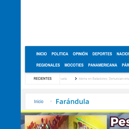
(CURRENT)
INICIO
POLITICA
OPINIÓN
DEPORTES
NACIO
REGIONALES
MOCOTIES
PANAMERICANA
PÁ
cionalización de Venezuela
RECIENTES
Alerta en Bailadores: Denuncian envenenamiento de siete
Farándula
Inicio