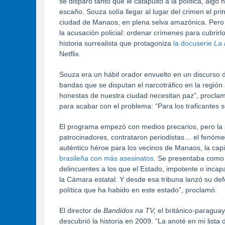
se disparó tanto que le catapultó a la política, algo 
escaño. Souza solía llegar al lugar del crimen el pri
ciudad de Manaos, en plena selva amazónica. Pero
la acusación policial: ordenar crímenes para cubrir
historia surrealista que protagoniza
la docuserie
La 
Netflix.
Souza era un hábil orador envuelto en un discurso d
bandas que se disputan el narcotráfico en la regió
honestas de nuestra ciudad necesitan paz”, proclam
para acabar con el problema: “Para los traficantes 
El programa empezó con medios precarios, pero la au
patrocinadores, contrataron periodistas… el fenóm
auténtico héroe para los vecinos de Manaos, la cap
brasileña con más asesinatos
. Se presentaba como 
delincuentes a los que el Estado, impotente o inca
la Cámara estatal. Y desde esa tribuna lanzó su def
política que ha habido en este estado”, proclamó.
El director de
Bandidos na TV,
el británico-paraguay
descubrió la historia en 2009. “La anoté en mi lista