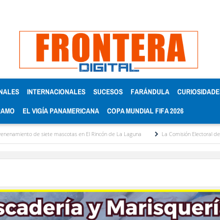
NALES
INTERNACIONALES
SUCESOS
FARÁNDULA
CURIOSIDADE
RAMO
EL VIGÍA PANAMERICANA
COPA MUNDIAL FIFA 2026
 mascotas en El Rincón de La Laguna
La Comisión Electoral del Colegio de Abogado