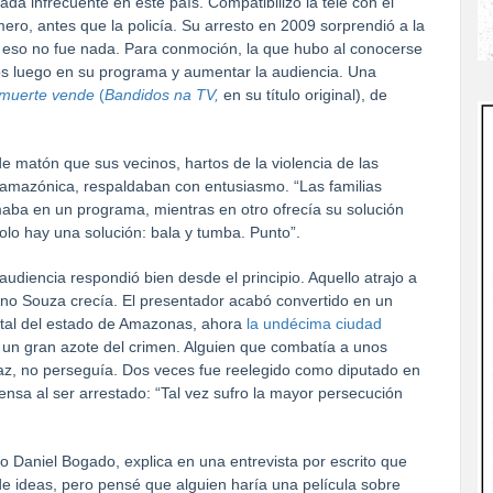
nada infrecuente en este país. Compatibilizó la tele con el
mero, antes que la policía. Su arresto en 2009 sorprendió a la
 eso no fue nada. Para conmoción, la que hubo al conocerse
los luego en su programa y aumentar la audiencia. Una
muerte vende
(
Bandidos na TV,
en su título original), de
e matón que sus vecinos, hartos de la violencia de las
n amazónica, respaldaban con entusiasmo. “Las familias
aba en un programa, mientras en otro ofrecía su solución
solo hay una solución: bala y tumba. Punto”.
diencia respondió bien desde el principio. Aquello atrajo a
eno Souza crecía. El presentador acabó convertido en un
ital del estado de Amazonas, ahora
la undécima ciudad
un gran azote del crimen. Alguien que combatía a unos
paz, no perseguía. Dos veces fue reelegido como diputado en
ensa al ser arrestado: “Tal vez sufro la mayor persecución
o Daniel Bogado, explica en una entrevista por escrito que
 de ideas, pero pensé que alguien haría una película sobre