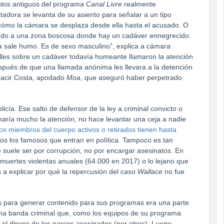
entos antiguos del programa
Canal Livre
realmente
dora se levanta de su asiento para señalar a un tipo
y cómo la cámara se desplaza desde ella hasta el acusado. O
ando a una zona boscosa donde hay un cadáver ennegrecido.
ía sale humo. Es de sexo masculino”, explica a cámara
alles sobre un cadáver todavía humeante llamaron la atención
pués de que una llamada anónima les llevara a la detención
 Moacir Costa, apodado
Moa
, que aseguró haber perpetrado
cía. Ese salto de defensor de la ley a criminal convicto o
ría mucho la atención, no hace levantar una ceja a nadie
os miembros del cuerpo activos o retirados tienen hasta
s los famosos que entran en política. Tampoco es tan
 suele ser por corrupción, no por encargar asesinatos. En
e muertes violentas anuales (64.000 en 2017) o lo lejano que
a explicar por qué la repercusión del
caso Wallace
no fue
es para generar contenido para sus programas era una parte
 una banda criminal que, como los equipos de su programa
 el dinero de los narcos asesinados (por otros). Luego