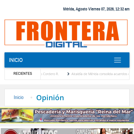
Mérida, Agosto Viernes 07, 2026, 12:32 am
INICIO
RECIENTES
María Eugenia Febres Cordero R.
Alcaldía de Mérida consolida acuerdos con adjudicat
 la Plaza Bolívar tras daños por lluvias
Gobierno de Trump considera como “una opor
Opinión
Inicio