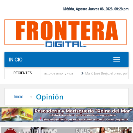
Mérida, Agosto Jueves 06, 2026, 09:28 pm
INICIO
RECIENTES
cia materna: Un acto de amor y vida
Murió José Breijo, el preso político uruguayo-ven
Sergidesol ofrecerá 20 % de descuento en el pago del aseo urbano durante jornada en l
Opinión
Inicio