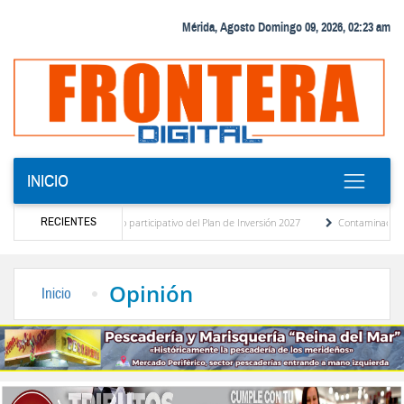
Mérida, Agosto Domingo 09, 2026, 02:23 am
INICIO
RECIENTES
ico del presupuesto participativo del Plan de Inversión 2027
Contaminación y desbord
nza de Transporte Público
“Mérida te abraza”, impulso de la identidad regional, mot
Opinión
Inicio