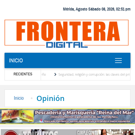
Mérida, Agosto Sábado 08, 2026, 02:51 pm
INICIO
RECIENTES
 motor turístico merideño
Seguridad, religión y corrupción: las claves del primer dis
nación eléctrica en el interior del país
La Vinotinto sub-20 gana medalla de oro en l
Opinión
Inicio