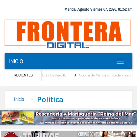
Mérida, Agosto Viernes 07, 2026, 01:52 am
INICIO
por María Eugenia Febres Cordero R.
RECIENTES
Alcaldía de Mérida consolida acuerdos con adjud
d de la Plaza Bolívar tras daños por lluvias
Gobierno de Trump considera como “una 
Politica
Inicio