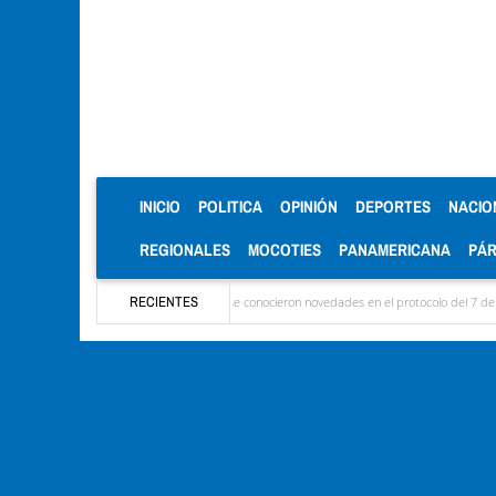
(CURRENT)
INICIO
POLITICA
OPINIÓN
DEPORTES
NACIO
REGIONALES
MOCOTIES
PANAMERICANA
PÁ
legaron las delegaciones y se conocieron novedades en el protocolo del 7 de agosto
RECIENTES
M