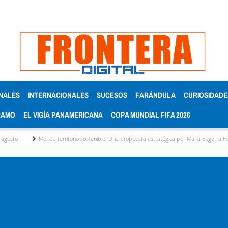
NALES
INTERNACIONALES
SUCESOS
FARÁNDULA
CURIOSIDADE
RAMO
EL VIGÍA PANAMERICANA
COPA MUNDIAL FIFA 2026
érida territorio sostenible: Una propuesta estratégica por María Eugenia Febres Cordero R.