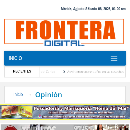
Mérida, Agosto Sábado 08, 2026, 01:00 am
INICIO
RECIENTES
Centroamericanos y del Caribe
Advirtieron sobre daños en las cosechas de los Andes 
roceso de cogobierno profesoral
Universidad de Los Andes anuncia candidatos inscrit
Opinión
Inicio