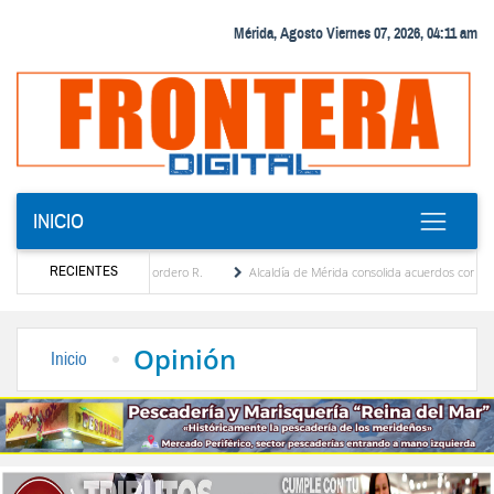
Mérida, Agosto Viernes 07, 2026, 04:11 am
INICIO
RECIENTES
a Eugenia Febres Cordero R.
Alcaldía de Mérida consolida acuerdos con adjudicatario
Plaza Bolívar tras daños por lluvias
Gobierno de Trump considera como “una oportuni
Opinión
Inicio