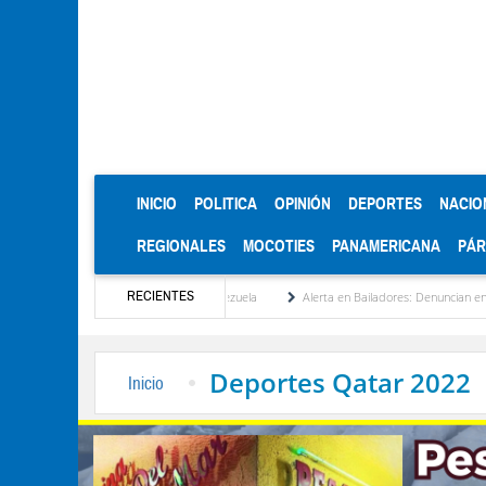
(CURRENT)
INICIO
POLITICA
OPINIÓN
DEPORTES
NACIO
REGIONALES
MOCOTIES
PANAMERICANA
PÁ
RECIENTES
stitucionalización de Venezuela
Alerta en Bailadores: Denuncian envenenamiento de 
Deportes Qatar 2022
Inicio