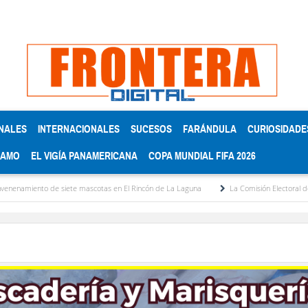
NALES
INTERNACIONALES
SUCESOS
FARÁNDULA
CURIOSIDADE
RAMO
EL VIGÍA PANAMERICANA
COPA MUNDIAL FIFA 2026
siete mascotas en El Rincón de La Laguna
La Comisión Electoral del Colegio de Abo