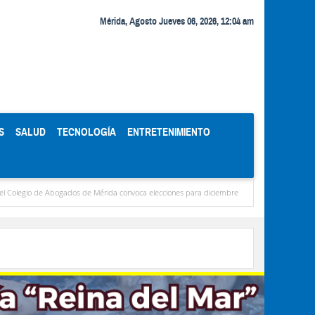
Mérida, Agosto Jueves 06, 2026, 12:04 am
S
SALUD
TECNOLOGÍA
ENTRETENIMIENTO
gados de Mérida convoca elecciones para diciembre
Miranda concentra casi el 77 % d