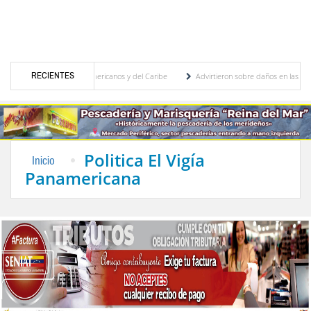
RECIENTES
en los Juegos Centroamericanos y del Caribe
Advirtieron sobre daños en las cosechas
initivo para proceso de cogobierno profesoral
Universidad de Los Andes anuncia cand
Politica El Vigía
Inicio
Panamericana