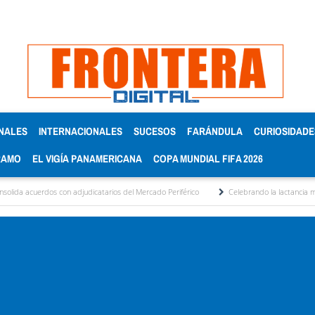
NALES
INTERNACIONALES
SUCESOS
FARÁNDULA
CURIOSIDADE
RAMO
EL VIGÍA PANAMERICANA
COPA MUNDIAL FIFA 2026
on adjudicatarios del Mercado Periférico
Celebrando la lactancia materna: Un acto 