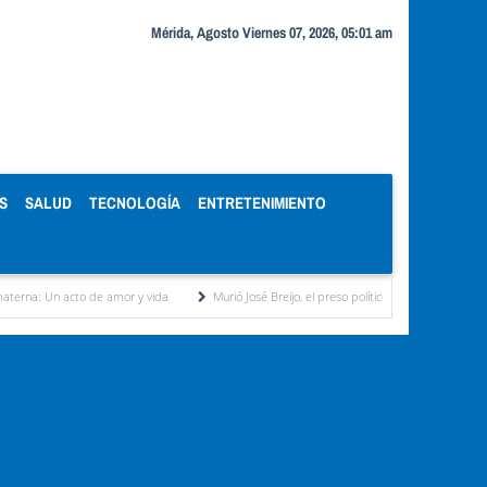
Mérida, Agosto Viernes 07, 2026, 05:01 am
S
SALUD
TECNOLOGÍA
ENTRETENIMIENTO
de amor y vida
Murió José Breijo, el preso político uruguayo-venezolano bajo arresto d