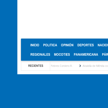
(CURRENT)
INICIO
POLITICA
OPINIÓN
DEPORTES
NACIO
REGIONALES
MOCOTIES
PANAMERICANA
PÁ
ratégica por María Eugenia Febres Cordero R.
RECIENTES
Alcaldía de Mérida consolida acuerdos c