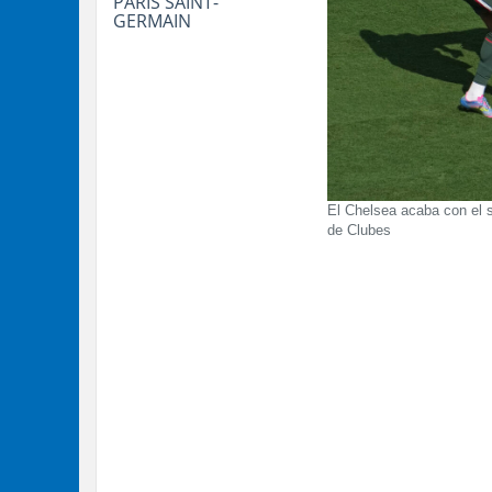
PARIS SAINT-
GERMAIN
El Chelsea acaba con el s
de Clubes