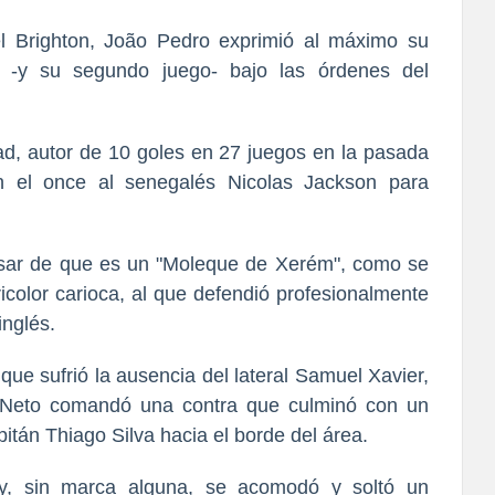
l Brighton, João Pedro exprimió al máximo su
al -y su segundo juego- bajo las órdenes del
ad, autor de 10 goles en 27 juegos en la pasada
n el once al senegalés Nicolas Jackson para
esar de que es un "Moleque de Xerém", como se
ricolor carioca, al que defendió profesionalmente
inglés.
que sufrió la ausencia del lateral Samuel Xavier,
o Neto comandó una contra que culminó con un
itán Thiago Silva hacia el borde del área.
 y, sin marca alguna, se acomodó y soltó un