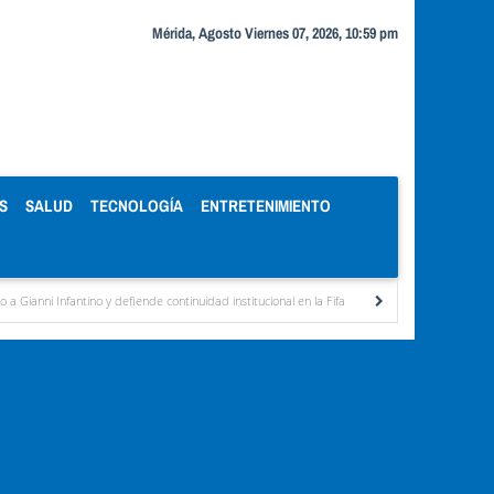
Mérida, Agosto Viernes 07, 2026, 10:59 pm
S
SALUD
TECNOLOGÍA
ENTRETENIMIENTO
y defiende continuidad institucional en la Fifa
Organismos públicos recortan horarios