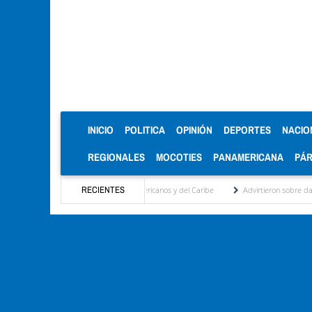
(CURRENT)
INICIO
POLITICA
OPINIÓN
DEPORTES
NACIO
REGIONALES
MOCOTIES
PANAMERICANA
PÁ
en los Juegos Centroamericanos y del Caribe
RECIENTES
Advirtieron sobre daños en las cosechas 