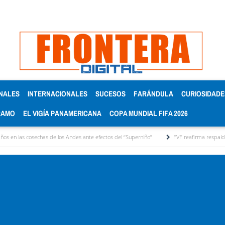
NALES
INTERNACIONALES
SUCESOS
FARÁNDULA
CURIOSIDADE
RAMO
EL VIGÍA PANAMERICANA
COPA MUNDIAL FIFA 2026
de los Andes ante efectos del ‘‘Superniño’’
FVF reafirma respaldo a Gianni Infantino 